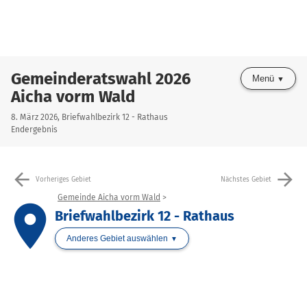
Gemeinderatswahl 2026
Menü
Aicha vorm Wald
8. März 2026, Briefwahlbezirk 12 - Rathaus
Endergebnis
arrow_back
arrow_forward
Vorheriges Gebiet
Nächstes Gebiet
Gemeinde Aicha vorm Wald
place
Briefwahlbezirk 12 - Rathaus
Anderes Gebiet auswählen