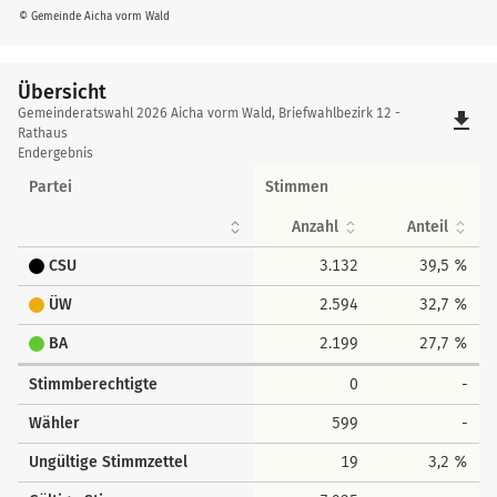
© Gemeinde Aicha vorm Wald
Übersicht
Übersicht
Gemeinderatswahl 2026 Aicha vorm Wald, Briefwahlbezirk 12 -
file_download
Rathaus
Endergebnis
Partei
Stimmen
Anzahl
Anteil
CSU
3.132
39,5 %
ÜW
2.594
32,7 %
BA
2.199
27,7 %
Stimmberechtigte
0
-
Wähler
599
-
Ungültige Stimmzettel
19
3,2 %