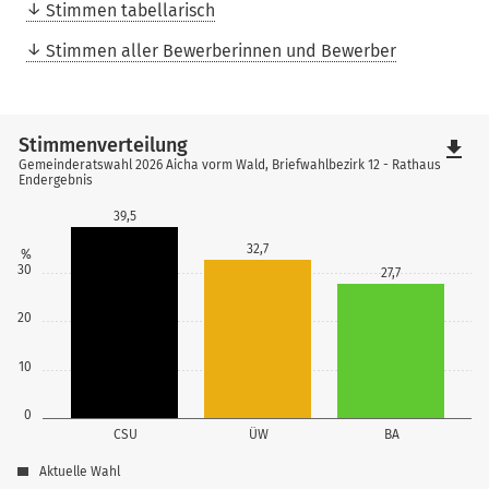
Stimmen tabellarisch
Stimmen aller Bewerberinnen und Bewerber
Stimmenverteilung
file_download
Gemeinderatswahl 2026 Aicha vorm Wald, Briefwahlbezirk 12 - Rathaus
Endergebnis
39,5
32,7
%
30
27,7
20
10
0
CSU
ÜW
BA
Aktuelle Wahl